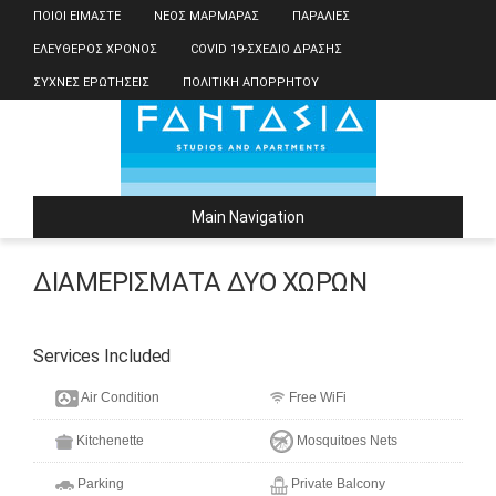
ΠΟΙΟΙ ΕΊΜΑΣΤΕ
ΝΈΟΣ ΜΑΡΜΑΡΆΣ
ΠΑΡΑΛΊΕΣ
ΕΛΕΎΘΕΡΟΣ ΧΡΌΝΟΣ
COVID 19-ΣΧΈΔΙΟ ΔΡΆΣΗΣ
ΣΥΧΝΈΣ ΕΡΩΤΉΣΕΙΣ
ΠΟΛΙΤΙΚΉ ΑΠΟΡΡΉΤΟΥ
Main Navigation
ΔΙΑΜΕΡΊΣΜΑΤΑ ΔΎΟ ΧΏΡΩΝ
Services Included
Air Condition
Free WiFi
Kitchenette
Mosquitoes Nets
Parking
Private Balcony